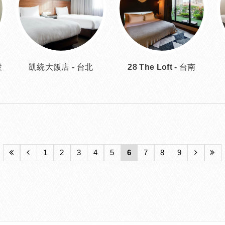
投
凱統大飯店 - 台北
28 The Loft - 台南
1
2
3
4
5
6
7
8
9